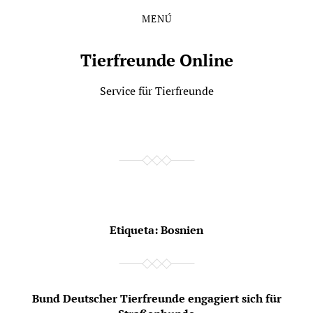
MENÚ
Saltar
Saltar
al
al
contenido
menú
Tierfreunde Online
principal
Service für Tierfreunde
Etiqueta:
Bosnien
Bund Deutscher Tierfreunde engagiert sich für