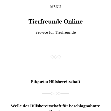
MENÚ
Saltar
Saltar
al
al
contenido
menú
Tierfreunde Online
principal
Service für Tierfreunde
Etiqueta:
Hilfsbereitschaft
Welle der Hilfsbereitschaft für beschlagnahmte