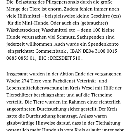
Die Belastung des Pflegepersonals durch die große
Menge der Tiere ist enorm. Zudem fehlen immer noch
viele Hilfsmittel – beispielsweise kleine Geschirre (xxs)
für die Mini-Hunde. Oder auch ein (gebrauchter)
Wäschetrockner, Waschmittel etc – denn 100 kleine
Hunde verursachen viel Schmutz. Sachspenden sind
jederzeit willkommen. Auch wurde ein Spendenkonto
eingerichtet: Commerzbank , IBAN DE04 3108 0015
0885 0835 01, BIC : DRESDEFF310 .
Insgesamt wurden in der Aktion Ende der vergangenen
Woche 274 Tiere vom Fachdienst Veterinär- und
Lebensmittelüberwachung im Kreis Wesel mit Hilfe der
Tierschützer beschlagnahmt und auf die Tierheime
verteilt. Die Tiere wurden im Rahmen einer richterlich
angeordneten Durchsuchung sicher gestellt. Der Kreis
hatte die Durchsuchung beantragt. Anlass waren
glaubwürdige Hinweise darauf, dass in der Tierhaltung
wesentlich mehr Hunde als vom Kreis erlaubt unter sehr