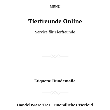
MENÚ
Saltar
Saltar
al
al
contenido
menú
Tierfreunde Online
principal
Service für Tierfreunde
Etiqueta:
Hundemafia
Handelsware Tier – unendliches Tierleid