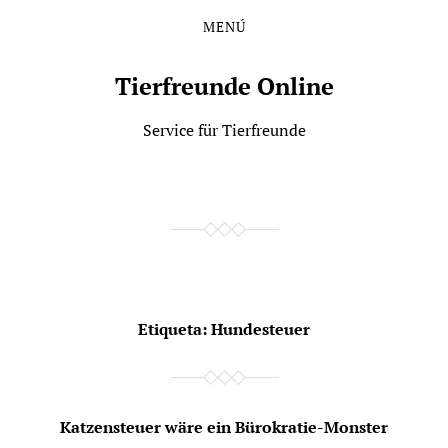
MENÚ
Saltar
Saltar
al
al
contenido
menú
Tierfreunde Online
principal
Service für Tierfreunde
Etiqueta:
Hundesteuer
Katzensteuer wäre ein Bürokratie-Monster