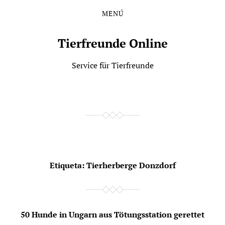
MENÚ
Saltar
Saltar
al
al
contenido
menú
Tierfreunde Online
principal
Service für Tierfreunde
Etiqueta:
Tierherberge Donzdorf
50 Hunde in Ungarn aus Tötungsstation gerettet