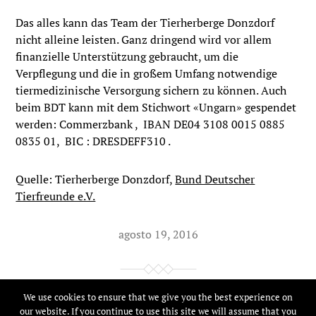
Das alles kann das Team der Tierherberge Donzdorf
nicht alleine leisten. Ganz dringend wird vor allem
finanzielle Unterstützung gebraucht, um die
Verpflegung und die in großem Umfang notwendige
tiermedizinische Versorgung sichern zu können. Auch
beim BDT kann mit dem Stichwort «Ungarn» gespendet
werden: Commerzbank , IBAN DE04 3108 0015 0885
0835 01, BIC : DRESDEFF310 .
Quelle: Tierherberge Donzdorf,
Bund Deutscher
Tierfreunde e.V.
agosto 19, 2016
We use cookies to ensure that we give you the best experience on
© 2026
Tierfreunde Online
our website. If you continue to use this site we will assume that you