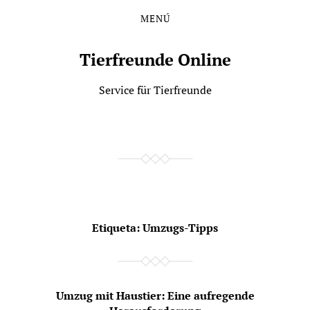
MENÚ
Saltar
Saltar
al
al
contenido
menú
Tierfreunde Online
principal
Service für Tierfreunde
Etiqueta:
Umzugs-Tipps
Umzug mit Haustier: Eine aufregende