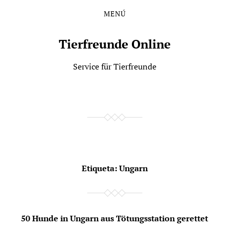
MENÚ
Saltar
Saltar
al
al
contenido
menú
Tierfreunde Online
principal
Service für Tierfreunde
Etiqueta:
Ungarn
50 Hunde in Ungarn aus Tötungsstation gerettet