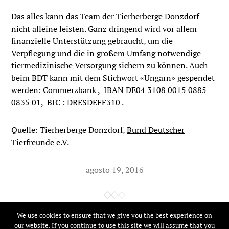
Das alles kann das Team der Tierherberge Donzdorf
nicht alleine leisten. Ganz dringend wird vor allem
finanzielle Unterstützung gebraucht, um die
Verpflegung und die in großem Umfang notwendige
tiermedizinische Versorgung sichern zu können. Auch
beim BDT kann mit dem Stichwort «Ungarn» gespendet
werden: Commerzbank , IBAN DE04 3108 0015 0885
0835 01, BIC : DRESDEFF310 .
Quelle: Tierherberge Donzdorf,
Bund Deutscher
Tierfreunde e.V.
agosto 19, 2016
We use cookies to ensure that we give you the best experience on
© 2026
Tierfreunde Online
our website. If you continue to use this site we will assume that you