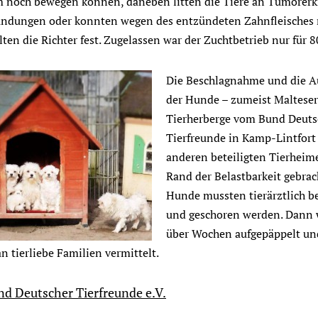
 noch bewegen können, daneben litten die Tiere an Tumorer
ndungen oder konnten wegen des entzündeten Zahnfleisches 
llten die Richter fest. Zugelassen war der Zuchtbetrieb nur für 8
Die Beschlagnahme und die 
der Hunde – zumeist Malteser 
Tierherberge vom Bund Deuts
Tierfreunde in Kamp-Lintfort
anderen beteiligten Tierheim
Rand der Belastbarkeit gebrac
Hunde mussten tierärztlich b
und geschoren werden. Dann 
über Wochen aufgepäppelt un
an tierliebe Familien vermittelt.
nd Deutscher Tierfreunde e.V.