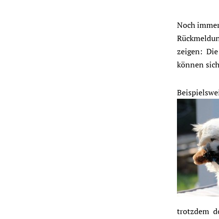
Noch immer 
Rückmeldun
zeigen: Die
können sich
Beispielswei
trotzdem do