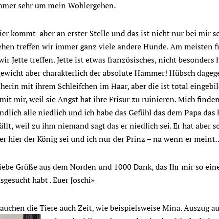
immer sehr um mein Wohlergehen.
er kommt aber an erster Stelle und das ist nicht nur bei mir s
ehen treffen wir immer ganz viele andere Hunde. Am meisten f
r Jette treffen. Jette ist etwas französisches, nicht besonders
ewicht aber charakterlich der absolute Hammer! Hübsch dagege
herin mit ihrem Schleifchen im Haar, aber die ist total eingebil
 mit mir, weil sie Angst hat ihre Frisur zu ruinieren. Mich finde
ndlich alle niedlich und ich habe das Gefühl das dem Papa das 
llt, weil zu ihm niemand sagt das er niedlich sei. Er hat aber 
 er hier der König sei und ich nur der Prinz – na wenn er meint
liebe Grüße aus dem Norden und 1000 Dank, das Ihr mir so eine
sgesucht habt . Euer Joschi»
rauchen die Tiere auch Zeit, wie beispielsweise Mina. Auszug au