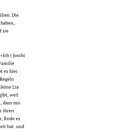
lien. Die
 haben,
 sie
.
«Ich ( Joschi
Familie
t es hier
 Regeln
leine Lia
gibt, weil
, dass mir
r ihren
, finde es
Zeit hat und