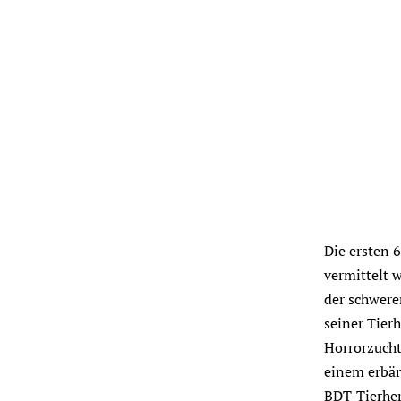
Die ersten 
vermittelt 
der schwere
seiner Tier
Horrorzuch
einem erbär
BDT-Tierher