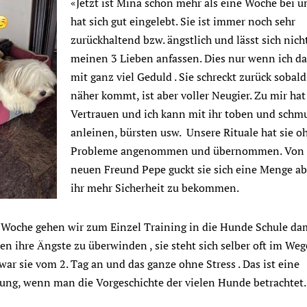
«Jetzt ist Mina
schon mehr als eine Woche bei u
hat sich gut eingelebt. Sie ist immer noch sehr
zurückhaltend bzw. ängstlich und lässt sich nich
meinen 3 Lieben anfassen. Dies nur wenn ich da
mit ganz viel Geduld . Sie schreckt zurück sobal
näher kommt, ist aber voller Neugier. Zu mir hat 
Vertrauen und ich kann mit ihr toben und schmu
anleinen, bürsten usw. Unsere Rituale hat sie o
Probleme angenommen und übernommen. Von 
neuen Freund Pepe guckt sie sich eine Menge ab 
ihr mehr Sicherheit zu bekommen.
Woche gehen wir zum Einzel Training in die Hunde Schule dam
n ihre Ängste zu überwinden , sie steht sich selber oft im Weg
ar sie vom 2. Tag an und das ganze ohne Stress . Das ist eine
tung, wenn man die Vorgeschichte der vielen Hunde betrachtet.