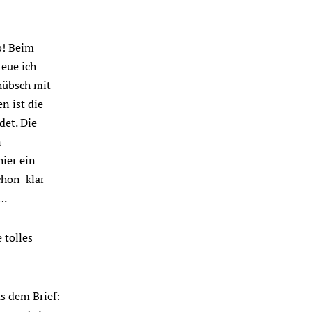
o! Beim
reue ich
 hübsch mit
n ist die
det. Die
n
hier ein
schon klar
….
 tolles
s dem Brief: