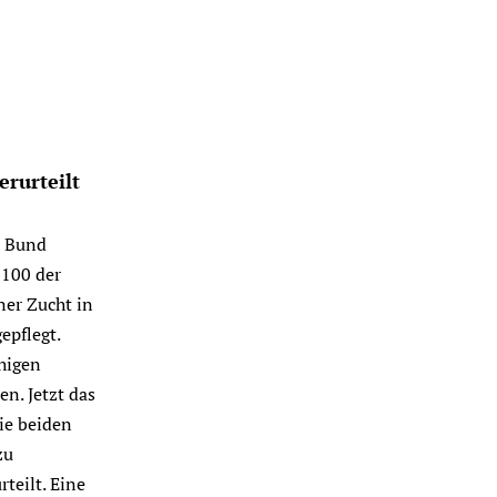
rurteilt
m Bund
 100 der
ner Zucht in
pflegt.
higen
n. Jetzt das
ie beiden
zu
teilt. Eine