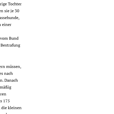
rige Tochter
 sie je 30
Rassehunde,
n einer
er vom Bund
 Bestrafung
mern müssen,
 es nach
en. Danach
elmäßig
eren
us 175
 die kleinen