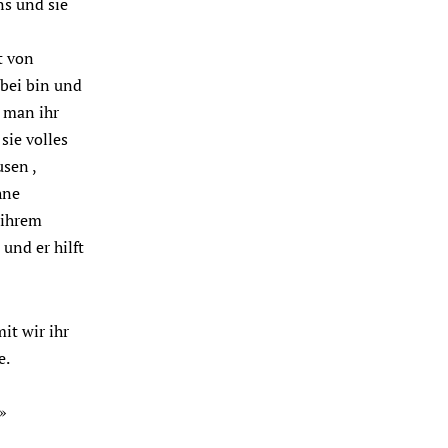
ns und sie
t von
bei bin und
d man ihr
sie volles
sen ,
hne
ihrem
und er hilft
it wir ihr
e.
»