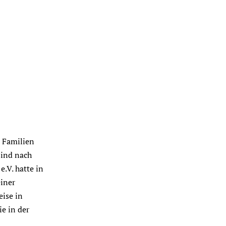
e Familien
sind nach
.V. hatte in
einer
ise in
e in der