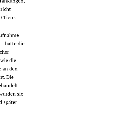
krankungen,
nicht
0 Tiere.
Aufnahme
– hatte die
cher
 wie die
e an den
ht. Die
ehandelt
wurden sie
d später