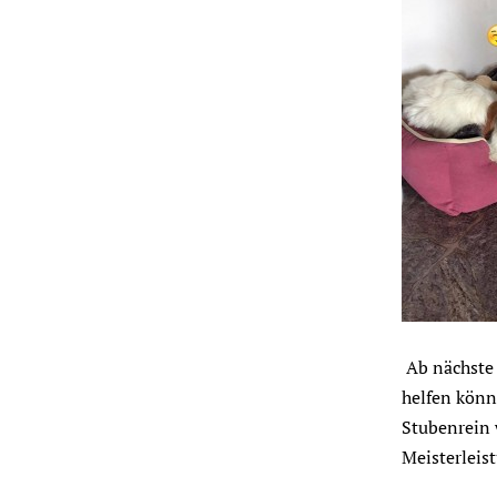
Ab nächste 
helfen könne
Stubenrein w
Meisterleis