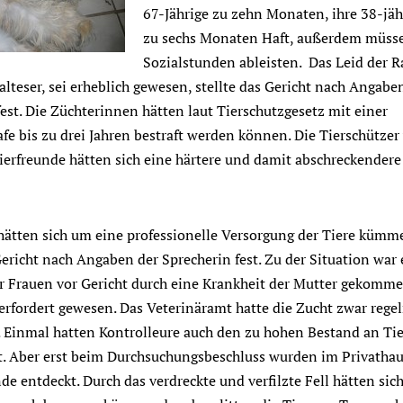
67-Jährige zu zehn Monaten, ihre 38-jäh
zu sechs Monaten Haft, außerdem müssen
Sozialstunden ableisten.
Das Leid der 
lteser, sei erheblich gewesen, stellte das Gericht nach Angabe
fest. Die Züchterinnen hätten laut Tierschutzgesetz mit einer
rafe bis zu drei Jahren bestraft werden können. Die Tierschütz
ierfreunde hätten sich eine härtere und damit abschreckendere
hätten sich um eine professionelle Versorgung der Tiere küm
Gericht nach Angaben der Sprecherin fest. Zu der Situation war
 Frauen vor Gericht durch eine Krankheit der Mutter gekomm
berfordert gewesen. Das Veterinäramt hatte die Zucht zwar reg
t. Einmal hatten Kontrolleure auch den zu hohen Bestand an Ti
. Aber erst beim Durchsuchungsbeschluss wurden im Privatha
e entdeckt. Durch das verdreckte und verfilzte Fell hätten sich