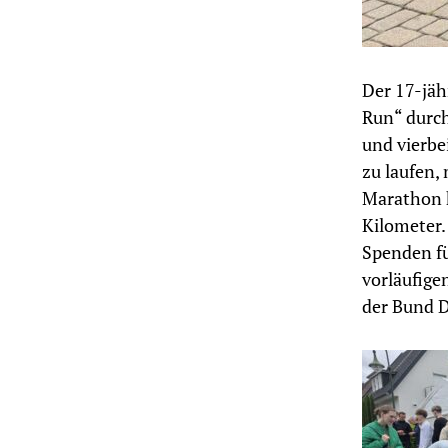
Der 17-jäh
Run“ durch
und vierbe
zu laufen,
Marathon h
Kilometer.
Spenden fü
vorläufig
der Bund D