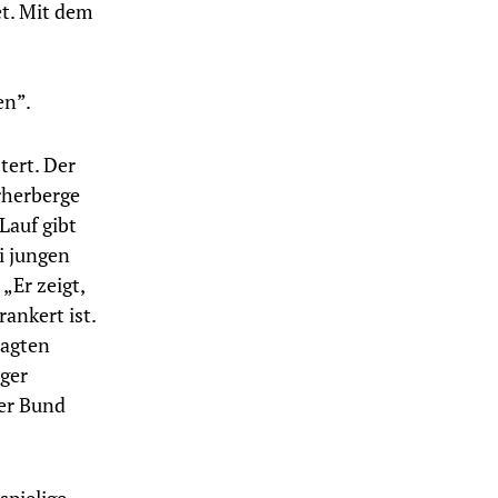
et. Mit dem
en”.
tert. Der
rherberge
Lauf gibt
i jungen
„Er zeigt,
ankert ist.
lagten
ger
der Bund