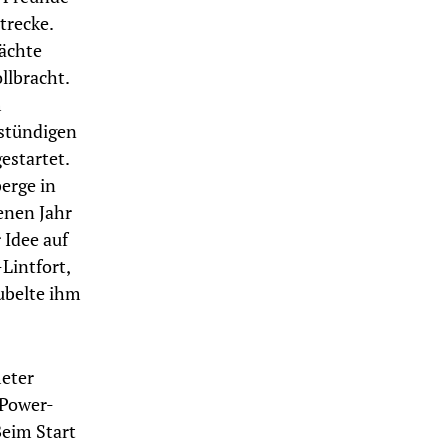
trecke.
Nächte
llbracht.
m
stündigen
estartet.
erge in
enen Jahr
 Idee auf
Lintfort,
ubelte ihm
meter
 Power-
Beim Start