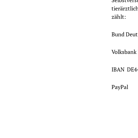
Selbstvers
tierärztli
zählt:
Bund Deuts
Volksbank
IBAN DE44
PayPal v