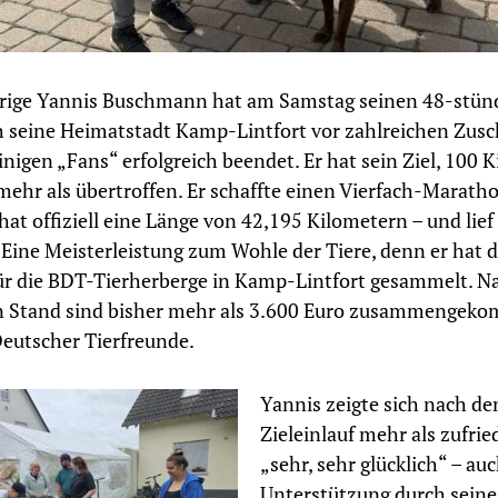
rige Yannis Buschmann hat am Samstag seinen 48-stünd
 seine Heimatstadt Kamp-Lintfort vor zahlreichen Zus
inigen „Fans“ erfolgreich beendet. Er hat sein Ziel, 100 
 mehr als übertroffen. Er schaffte einen Vierfach-Maratho
at offiziell eine Länge von 42,195 Kilometern – und lief
 Eine Meisterleistung zum Wohle der Tiere, denn er hat 
r die BDT-Tierherberge in Kamp-Lintfort gesammelt. N
en Stand sind bisher mehr als 3.600 Euro zusammengek
eutscher Tierfreunde.
Yannis zeigte sich nach d
Zieleinlauf mehr als zufried
„sehr, sehr glücklich“ – au
Unterstützung durch sein