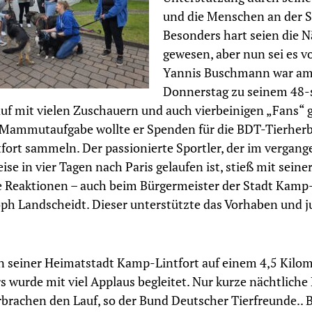
und die Menschen an der S
Besonders hart seien die 
gewesen, aber nun sei es vo
Yannis Buschmann war a
Donnerstag zu seinem 48-
uf mit vielen Zuschauern und auch vierbeinigen „Fans“ g
 Mammutaufgabe wollte er Spenden für die BDT-Tierherb
ort sammeln. Der passionierte Sportler, der im vergang
ise in vier Tagen nach Paris gelaufen ist, stieß mit seiner
e Reaktionen – auch beim Bürgermeister der Stadt Kamp-
oph Landscheidt. Dieser unterstützte das Vorhaben und j
in seiner Heimatstadt Kamp-Lintfort auf einem 4,5 Kilo
s wurde mit viel Applaus begleitet. Nur kurze nächtliche
brachen den Lauf, so der Bund Deutscher Tierfreunde.. 