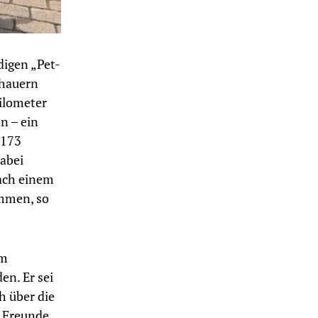
igen „Pet-
chauern
Kilometer
n – ein
 173
dabei
ach einem
ommen, so
em
en. Er sei
ch über die
e Freunde