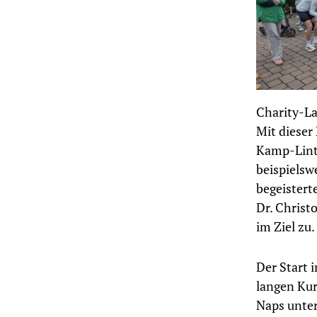
Charity-La
Mit dieser
Kamp-Lintf
beispielswe
begeistert
Dr. Christ
im Ziel zu.
Der Start 
langen Kur
Naps unter