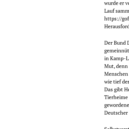
wurde er v
Lauf samme
https://g
Herausford
Der Bund D
gemeinnütz
in Kamp-Li
Mut, denn 
Menschen u
wie tief d
Das gibt H
Tierheime 
gewordenen
Deutscher 