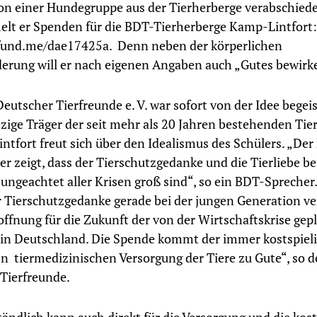
on einer Hundegruppe aus der Tierherberge verabschied
lt er Spenden für die BDT-Tierherberge Kamp-Lintfort:
ofund.me/dae17425a. Denn neben der körperlichen
erung will er nach eigenen Angaben auch „Gutes bewirk
eutscher Tierfreunde e. V. war sofort von der Idee begeis
ige Träger der seit mehr als 20 Jahren bestehenden Tie
ntfort freut sich über den Idealismus des Schülers. „Der 
er zeigt, dass der Tierschutzgedanke und die Tierliebe be
ngeachtet aller Krisen groß sind“, so ein BDT-Sprecher. 
er Tierschutzgedanke gerade bei der jungen Generation ver
offnung für die Zukunft der von der Wirtschaftskrise gep
in Deutschland. Die Spende kommt der immer kostspieli
 tiermedizinischen Versorgung der Tiere zu Gute“, so 
Tierfreunde.