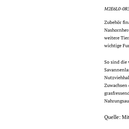
M2E6L0-0R
Zubehör fin
Nashornherd
weitere Tie
wichtige Fu
So sind die
Savannenlan
Nutzviehhal
Zuwachsen d
grasfressen
Nahrungsauf
Quelle: Mi