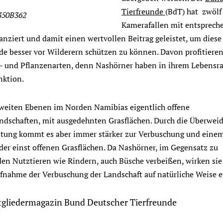
Tierfreunde
(BdT) hat zwölf
350B362
Kamerafallen mit entsprec
anziert und damit einen wertvollen Beitrag geleistet, um diese
e besser vor Wilderern schützen zu können. Davon profitieren
r- und Pflanzenarten, denn Nashörner haben in ihrem Lebensr
nktion.
 weiten Ebenen im Norden Namibias eigentlich offene
dschaften, mit ausgedehnten Grasflächen. Durch die Überweid
tung kommt es aber immer stärker zur Verbuschung und eine
er einst offenen Grasflächen. Da Nashörner, im Gegensatz zu
den Nutztieren wie Rindern, auch Büsche verbeißen, wirken sie
nahme der Verbuschung der Landschaft auf natürliche Weise e
tgliedermagazin Bund Deutscher Tierfreunde