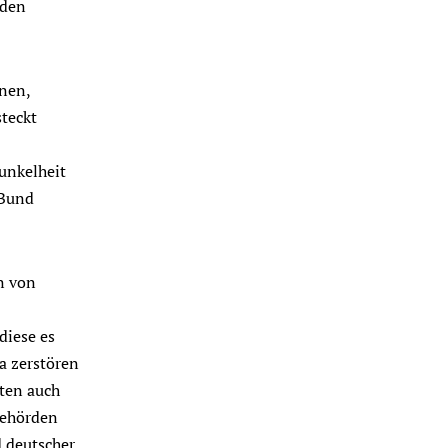
nden
nen,
teckt
unkelheit
 Bund
n von
diese es
a zerstören
ten auch
Behörden
 deutscher