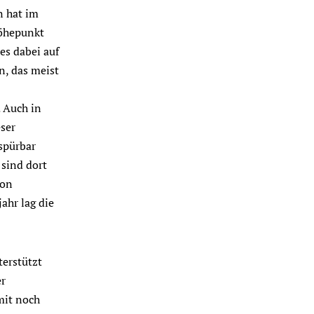
n hat im
Höhepunkt
es dabei auf
n, das meist
. Auch in
eser
spürbar
sind dort
von
ahr lag die
terstützt
er
mit noch