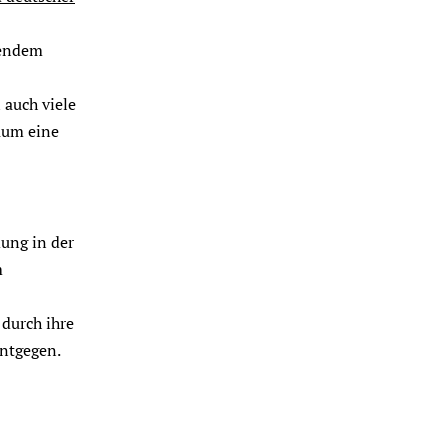
hendem
 auch viele
aum eine
ung in der
m
 durch ihre
ntgegen.