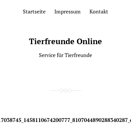
Startseite
Impressum
Kontakt
Tierfreunde Online
Service für Tierfreunde
17038745_1458110674200777_8107044890288340287_