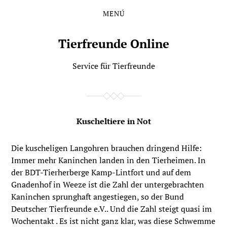
MENÚ
Saltar
Saltar
al
al
contenido
menú
Tierfreunde Online
principal
Service für Tierfreunde
Kuscheltiere in Not
Die kuscheligen Langohren brauchen dringend Hilfe:
Immer mehr Kaninchen landen in den Tierheimen. In
der BDT-Tierherberge Kamp-Lintfort und auf dem
Gnadenhof in Weeze ist die Zahl der untergebrachten
Kaninchen sprunghaft angestiegen, so der Bund
Deutscher Tierfreunde e.V.. Und die Zahl steigt quasi im
Wochentakt . Es ist nicht ganz klar, was diese Schwemme