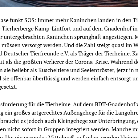
hase funkt SOS: Immer mehr Kaninchen landen in den T
-Tierherberge Kamp-Lintfort und auf dem Gnadenhof in
er untergebrachten Kaninchen sprunghaft angestiegen. M
müssen versorgt werden. Und die Zahl steigt quasi im 
d Deutscher Tierfreunde e.V. als Träger der Tierheime. 
it als die größten Verlierer der Corona-Krise. Während 
n sie beliebt als Kuscheltiere und Seelentröster, jetzt in
d sie offenbar überflüssig und werden einfach entsorgt u
gesetzt.
sforderung für die Tierheime. Auf dem BDT-Gnadenhof 
g ein großes artgerechtes Außengehege für die Langohre
 braucht es jedoch auch Kleingehege zur Unterbringung, 
en nicht sofort in Gruppen integriert werden. Manche m
. Um ein gesundes Mittelmaß zu finden, werden kleiner