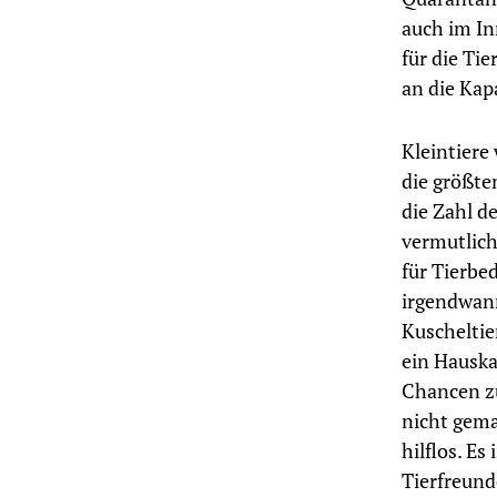
auch im In
für die Ti
an die Kap
Kleintiere
die größte
die Zahl d
vermutlic
für Tierbe
irgendwann
Kuscheltie
ein Hauskan
Chancen zu
nicht gema
hilflos. Es
Tierfreund