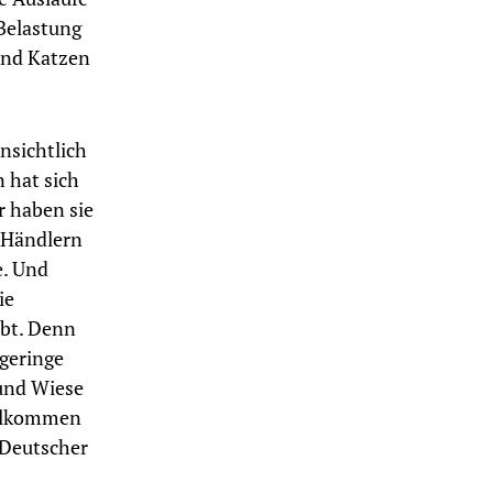
 Belastung
und Katzen
nsichtlich
 hat sich
r haben sie
 Händlern
e. Und
ie
abt. Denn
 geringe
und Wiese
vollkommen
d Deutscher