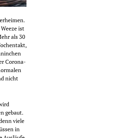
ierheimen.
 Weeze ist
ehr als 30
Wochentakt,
Kaninchen
der Corona-
 normalen
nd nicht
wird
n gebaut.
denn viele
üssen in
e Ausläufe