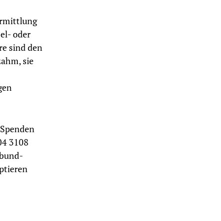
ermittlung
zel- oder
re sind den
ahm, sie
gen
. Spenden
04 3108
@bund-
ptieren