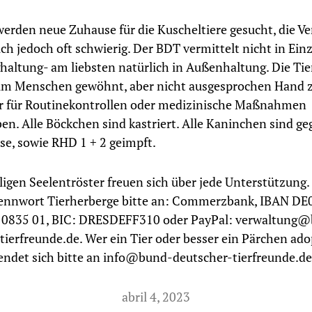
werden neue Zuhause für die Kuscheltiere gesucht, die V
ich jedoch oft schwierig. Der BDT vermittelt nicht in Ein
ghaltung- am liebsten natürlich in Außenhaltung. Die Tie
um Menschen gewöhnt, aber nicht ausgesprochen Hand z
r für Routinekontrollen oder medizinische Maßnahmen
n. Alle Böckchen sind kastriert. Alle Kaninchen sind ge
e, sowie RHD 1 + 2 geimpft.
igen Seelentröster freuen sich über jede Unterstützung
ennwort Tierherberge bitte an: Commerzbank, IBAN DE
 0835 01, BIC: DRESDEFF310 oder PayPal: verwaltung
tierfreunde.de. Wer ein Tier oder besser ein Pärchen ado
ndet sich bitte an info@bund-deutscher-tierfreunde.de
abril 4, 2023