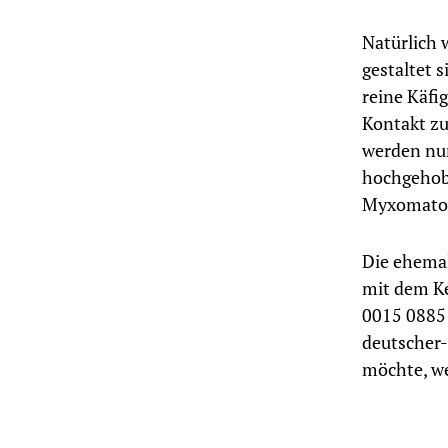
Natürlich 
gestaltet s
reine Käfi
Kontakt z
werden nu
hochgehobe
Myxomatos
Die ehemal
mit dem K
0015 0885
deutscher-
möchte, we