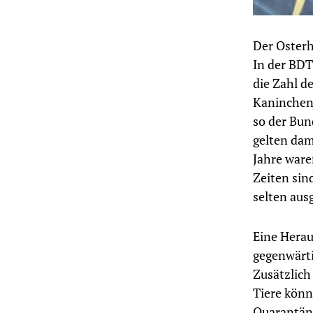
Der Oster
In der BDT
die Zahl d
Kaninchen 
so der Bun
gelten dam
Jahre ware
Zeiten sin
selten aus
Eine Herau
gegenwärti
Zusätzlich
Tiere könn
Quarantäne