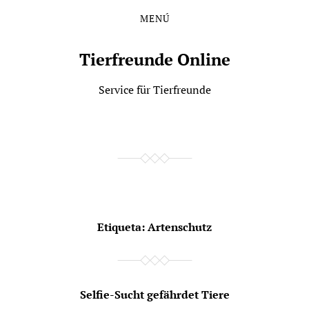
MENÚ
Saltar
Saltar
al
al
contenido
menú
Tierfreunde Online
principal
Service für Tierfreunde
Etiqueta:
Artenschutz
Selfie-Sucht gefährdet Tiere