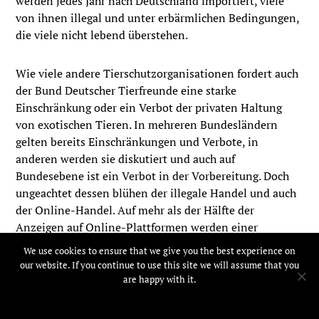
werden jedes Jahr nach Deutschland importiert, viele
von ihnen illegal und unter erbärmlichen Bedingungen,
die viele nicht lebend überstehen.
Wie viele andere Tierschutzorganisationen fordert auch
der Bund Deutscher Tierfreunde eine starke
Einschränkung oder ein Verbot der privaten Haltung
von exotischen Tieren. In mehreren Bundesländern
gelten bereits Einschränkungen und Verbote, in
anderen werden sie diskutiert und auch auf
Bundesebene ist ein Verbot in der Vorbereitung. Doch
ungeachtet dessen blühen der illegale Handel und auch
der Online-Handel. Auf mehr als der Hälfte der
Anzeigen auf Online-Plattformen werden einer
Untersuchung zufolge lebende exotische Tiere
We use cookies to ensure that we give you the best experience on
angeboten.
our website. If you continue to use this site we will assume that you
are happy with it.
Ok
Ein Verbot oder strenge Haltungsvorschriften schützen
nicht nur die Tiere, sondern auch die Menschen,