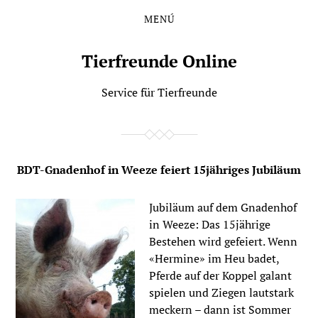
MENÚ
Saltar
Saltar
al
al
contenido
menú
Tierfreunde Online
principal
Service für Tierfreunde
BDT-Gnadenhof in Weeze feiert 15jähriges Jubiläum
Jubiläum auf dem Gnadenhof
in Weeze: Das 15jährige
Bestehen wird gefeiert. Wenn
«Hermine» im Heu badet,
Pferde auf der Koppel galant
spielen und Ziegen lautstark
meckern – dann ist Sommer