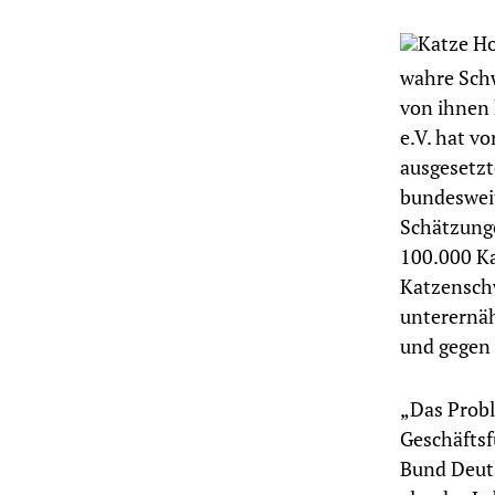
wahre Sch
von ihnen
e.V. hat v
ausgesetzt
bundesweit
Schätzunge
100.000 Ka
Katzenschw
unterernäh
und gegen 
„Das Probl
Geschäftsf
Bund Deuts