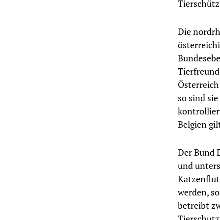
Tierschütz
Die nordrh
österreich
Bundesebe
Tierfreund
Österreich
so sind sie
kontrollie
Belgien gi
Der Bund D
und unters
Katzenflut
werden, so
betreibt z
Tierschutz