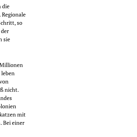
 die
. Regionale
hritt, so
 der
 sie
 Millionen
 leben
 von
ß nicht.
undes
olonien
skatzen mit
. Bei einer