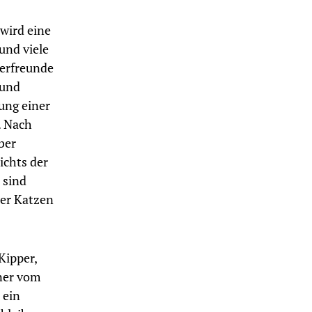
wird eine
nd viele
erfreunde
 und
ung einer
. Nach
ber
ichts der
 sind
der Katzen
Kipper,
tner vom
 ein