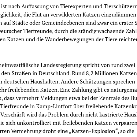
 ist nach Auffassung von Tierexperten und Tierschützern
glichkeit, die Flut an verwilderten Katzen einzudämmen
 auf Städte oder Gemeindeebenen sind zwar ein erster Sc
eutscher Tierfreunde, durch die ständig wachsende Zahl
en Katzen und die Wanderbewegungen der Tiere reichten
heinwestfälische Landesregierung spricht von rund zwei
 den Straßen in Deutschland. Rund 8,2 Millionen Katzen
n deutschen Haushalten. Andere Schätzungen sprechen
hr freilebenden Katzen. Eine Zählung gibt es naturgemä
ist, dass vermehrt Meldungen etwa bei der Zentrale des B
Tierfreunde in Kamp-Lintfort über freilebende Katzenk
. Verschärft wird das Problem durch nicht kastrierte Hau
die sich unkontrolliert mit freilebenden Katzen verpaaren
ten Vermehrung droht eine „Katzen-Explosion“, so die