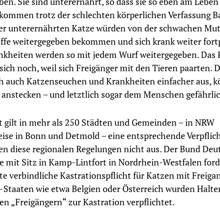
ben. Sie sind unterernährt, so dass sie so eben am Leben
ekommen trotz der schlechten körperlichen Verfassung B
er unterernährten Katze würden von der schwachen Mut
fe weitergegeben bekommen und sich krank weiter fort
nkheiten werden so mit jedem Wurf weitergegeben. Das
 sich noch, weil sich Freigänger mit den Tieren paarten.
ch auch Katzenseuchen und Krankheiten einfacher aus, 
 anstecken – und letztlich sogar dem Menschen gefährli
t gilt in mehr als 250 Städten und Gemeinden – in NRW
eise in Bonn und Detmold – eine entsprechende Verpflic
en diese regionalen Regelungen nicht aus. Der Bund Deu
e mit Sitz in Kamp-Lintfort in Nordrhein-Westfalen ford
e verbindliche Kastrationspflicht für Katzen mit Freiga
-Staaten wie etwa Belgien oder Österreich wurden Halte
n „Freigängern“ zur Kastration verpflichtet.