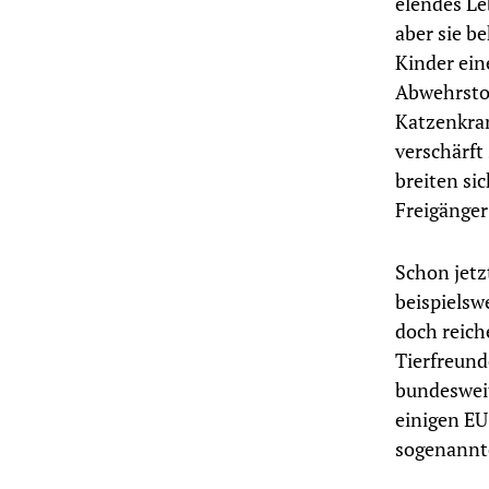
elendes Le
aber sie b
Kinder ein
Abwehrstof
Katzenkra
verschärft
breiten si
Freigänger
Schon jetz
beispielsw
doch reich
Tierfreund
bundesweit
einigen EU
sogenannte