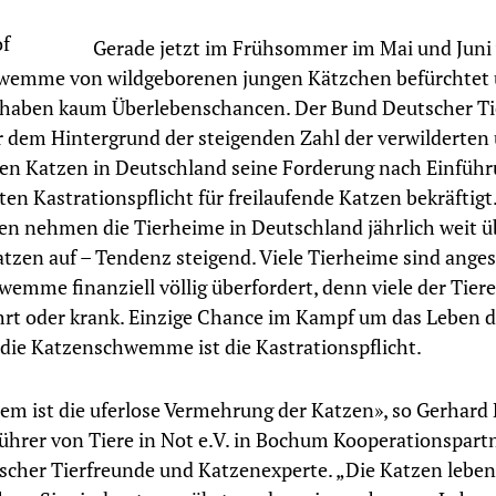
Gerade jetzt im Frühsommer im Mai und Juni 
wemme von wildgeborenen jungen Kätzchen befürchtet u
 haben kaum Überlebenschancen. Der Bund Deutscher Ti
or dem Hintergrund der steigenden Zahl der verwilderten
en Katzen in Deutschland seine Forderung nach Einführ
en Kastrationspflicht für freilaufende Katzen bekräftigt
n nehmen die Tierheime in Deutschland jährlich weit ü
tzen auf – Tendenz steigend. Viele Tierheime sind anges
emme finanziell völlig überfordert, denn viele der Tiere
rt oder krank. Einzige Chance im Kampf um das Leben 
die Katzenschwemme ist die Kastrationspflicht.
em ist die uferlose Vermehrung der Katzen», so Gerhard 
ührer von Tiere in Not e.V. in Bochum Kooperationspar
cher Tierfreunde und Katzenexperte. „Die Katzen leben