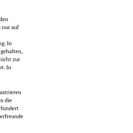
 den
 nur auf
g. In
 gehalten,
nicht zur
t. In
astrieren
n die
rhindert
ierfreunde