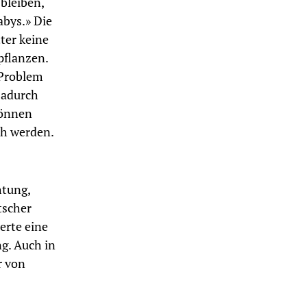
 bleiben,
abys.» Die
ter keine
pflanzen.
 Problem
 Dadurch
können
ch werden.
htung,
tscher
erte eine
ng. Auch in
r von