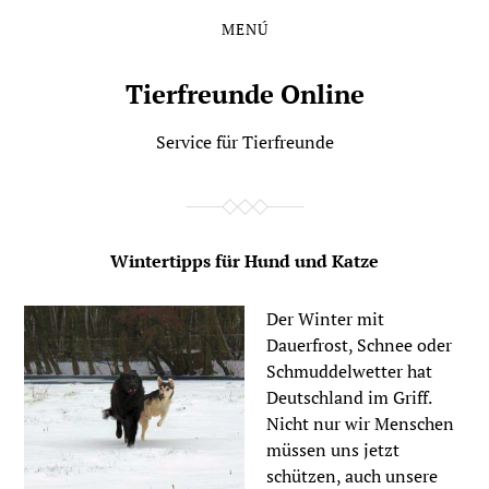
MENÚ
Saltar
Saltar
al
al
contenido
menú
Tierfreunde Online
principal
Service für Tierfreunde
Wintertipps für Hund und Katze
Der Winter mit
Dauerfrost, Schnee oder
Schmuddelwetter hat
Deutschland im Griff.
Nicht nur wir Menschen
müssen uns jetzt
schützen, auch unsere